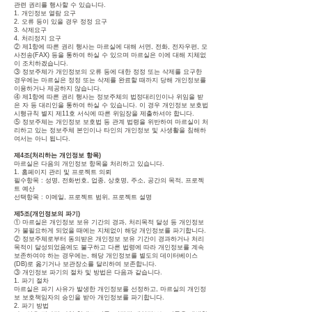
관련 권리를 행사할 수 있습니다.
1. 개인정보 열람 요구
2. 오류 등이 있을 경우 정정 요구
3. 삭제요구
4. 처리정지 요구
② 제1항에 따른 권리 행사는 마르실에 대해 서면, 전화, 전자우편, 모
사전송(FAX) 등을 통하여 하실 수 있으며 마르실은 이에 대해 지체없
이 조치하겠습니다.
③ 정보주체가 개인정보의 오류 등에 대한 정정 또는 삭제를 요구한
경우에는 마르실은 정정 또는 삭제를 완료할 때까지 당해 개인정보를
이용하거나 제공하지 않습니다.
④ 제1항에 따른 권리 행사는 정보주체의 법정대리인이나 위임을 받
은 자 등 대리인을 통하여 하실 수 있습니다. 이 경우 개인정보 보호법
시행규칙 별지 제11호 서식에 따른 위임장을 제출하셔야 합니다.
⑤ 정보주체는 개인정보 보호법 등 관계 법령을 위반하여 마르실이 처
리하고 있는 정보주체 본인이나 타인의 개인정보 및 사생활을 침해하
여서는 아니 됩니다.
제4조(처리하는 개인정보 항목)
마르실은 다음의 개인정보 항목을 처리하고 있습니다.
1. 홈페이지 관리 및 프로젝트 의뢰
필수항목 : 성명, 전화번호, 업종, 상호명, 주소, 공간의 목적, 프로젝
트 예산
선택항목 : 이메일, 프로젝트 범위, 프로젝트 설명
제5조(개인정보의 파기)
① 마르실은 개인정보 보유 기간의 경과, 처리목적 달성 등 개인정보
가 불필요하게 되었을 때에는 지체없이 해당 개인정보를 파기합니다.
② 정보주체로부터 동의받은 개인정보 보유 기간이 경과하거나 처리
목적이 달성되었음에도 불구하고 다른 법령에 따라 개인정보를 계속
보존하여야 하는 경우에는, 해당 개인정보를 별도의 데이터베이스
(DB)로 옮기거나 보관장소를 달리하여 보존합니다.
③ 개인정보 파기의 절차 및 방법은 다음과 같습니다.
1. 파기 절차
마르실은 파기 사유가 발생한 개인정보를 선정하고, 마르실의 개인정
보 보호책임자의 승인을 받아 개인정보를 파기합니다.
2. 파기 방법