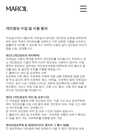
개인정보 수집 및 이용 동의
마르실디자인그룹(이하 ‘마르실’라 한다)은 개인정보 보호법 제30조에
따라 정보 주체의 개인정보를 보호하고 이와 관련한 고충을 신속하고
원활하게 처리할 수 있도록 하기 위하여 다음과 같이 개인정보 처리지
침을 수립, 공개합니다.
제1조 (개인정보의 처리목적)
마르실은 다음의 목적을 위하여 개인정보를 처리합니다. 처리하고 있
는 개인정보는 다음의 목적 이외의 용도로는 이용되지 않으며, 이용
목적이 변경되는 경우에는 개인정보보호법 제18조에 따라 별도의 동
의를 받는 등 필요한 조치를 이행할 예정입니다.
1. 홈페이지 관리 및 프로젝트 의뢰
프로젝트 의뢰 확인, 프로젝트 의뢰에 따른 성함·전화번호·업종·성호
명·주소·공간의 목적·프로젝트 예산, 이메일, 프로젝트 범위 여부(공간
디자인, 공간 시공, 브랜딩 디자인), 제한적 본인확인제 시행에 따른
본인확인, 서비스 부정 이용 방지, 각종 고지․통지, 고충 처리 등을 목
적으로 개인정보를 처리합니다.
제2조 (개인정보의 처리 및 보유기간)
① 마르실은 법령에 따른 개인정보 보유, 이용 기간 또는 정보주체로
부터 개인정보를 수집 시에 동의 받은 개인정보 보유, 이용 기간 내에
서 개인정보를 처리, 보유합니다.
② 각각의 개인정보 처리 및 보유 기간은 다음과 같습니다.
1. 홈페이지 관리 및 프로젝트 의뢰 : 프로젝트 진행의 여부가 확인되
지 않을 경우: 2년, 프로젝트를 진행할 경우: 5년
제3조(정보주체 및 법정대리인의 권리와 그 행사 방법)
① 정보주체는 마르실에 대해 언제든지 다음 각 호의 개인정보 보호