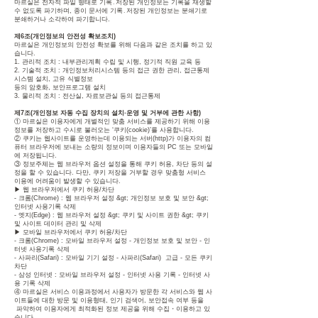
마르실은 전자적 파일 형태로 기록․저장된 개인정보는 기록을 재생할
수 없도록 파기하며, 종이 문서에 기록․저장된 개인정보는 분쇄기로
분쇄하거나 소각하여 파기합니다.
제6조(개인정보의 안전성 확보조치)
마르실은 개인정보의 안전성 확보를 위해 다음과 같은 조치를 하고 있
습니다.
1. 관리적 조치 : 내부관리계획 수립 및 시행, 정기적 직원 교육 등
2. 기술적 조치 : 개인정보처리시스템 등의 접근 권한 관리, 접근통제
시스템 설치, 고유 식별정보
등의 암호화, 보안프로그램 설치
3. 물리적 조치 : 전산실, 자료보관실 등의 접근통제
제7조(개인정보 자동 수집 장치의 설치∙운영 및 거부에 관한 사항)
① 마르실은 이용자에게 개별적인 맞춤 서비스를 제공하기 위해 이용
정보를 저장하고 수시로 불러오는 ‘쿠키(cookie)’를 사용합니다.
② 쿠키는 웹사이트를 운영하는데 이용되는 서버(http)가 이용자의 컴
퓨터 브라우저에 보내는 소량의 정보이며 이용자들의 PC 또는 모바일
에 저장됩니다.
③ 정보주체는 웹 브라우저 옵션 설정을 통해 쿠키 허용, 차단 등의 설
정을 할 수 있습니다. 다만, 쿠키 저장을 거부할 경우 맞춤형 서비스
이용에 어려움이 발생할 수 있습니다.
▶ 웹 브라우저에서 쿠키 허용/차단
- 크롬(Chrome) : 웹 브라우저 설정 &gt; 개인정보 보호 및 보안 &gt;
인터넷 사용기록 삭제
- 엣지(Edge) : 웹 브라우저 설정 &gt; 쿠키 및 사이트 권한 &gt; 쿠키
및 사이트 데이터 관리 및 삭제
▶ 모바일 브라우저에서 쿠키 허용/차단
- 크롬(Chrome) : 모바일 브라우저 설정 - 개인정보 보호 및 보안 - 인
터넷 사용기록 삭제
- 사파리(Safari) : 모바일 기기 설정 - 사파리(Safari) 고급 - 모든 쿠키
차단
- 삼성 인터넷 : 모바일 브라우저 설정 - 인터넷 사용 기록 - 인터넷 사
용 기록 삭제
④ 마르실은 서비스 이용과정에서 사용자가 방문한 각 서비스와 웹 사
이트들에 대한 방문 및 이용형태, 인기 검색어, 보안접속 여부 등을
파악하여 이용자에게 최적화된 정보 제공을 위해 수집・이용하고 있
습니다.